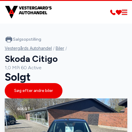
Salgsopstilling
Vestergårds Autohandel
/
Biler
/
Skoda Citigo
1,0 MPi 60 Active
Solgt
Søg efter andre biler
SOLGT