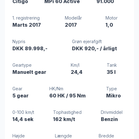
Citigo
MPi 60 Active
91.000
1. registrering
Modelår
Motor
Marts 2017
2017
1,0
Nypris
Grøn ejerafgift
DKK 89.998,-
DKK 920,-
/ årligt
Geartype
Km/l
Tank
Manuelt gear
24,4
35 l
Gear
HK/Nm
Type
5 gear
60 HK
/ 95 Nm
Mikro
0-100 km/t
Tophastighed
Drivmiddel
14,4 sek
162 km/t
Benzin
Højde
Længde
Bredde