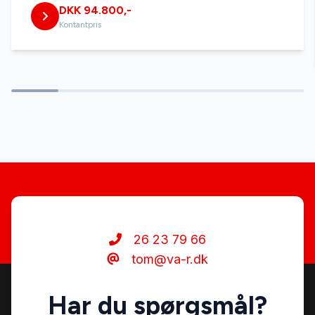
DKK 94.800,-
Kontantpris
26 23 79 66
tom@va-r.dk
Har du spørgsmål?