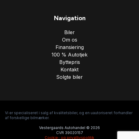
Navigation
Biler
Om os
Finansiering
100 % Autotjek
Byttepris
Kontakt
Solgte biler
Vi er specialiseret i salg af kvalitetsbiler, og en uautoriseret forhandler
af forskellige bilmærker.
Vestergaards Autohandel © 2026
CVR 39020157
Cookie- og privatlivspolitik