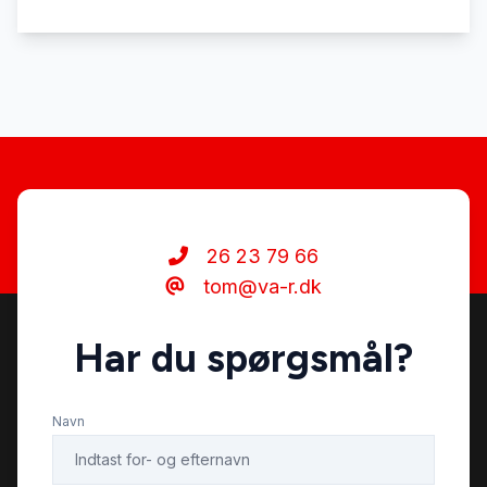
26 23 79 66
tom@va-r.dk
Har du spørgsmål?
Navn