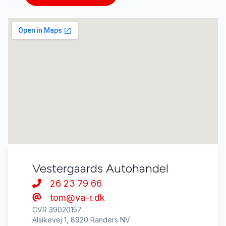
Vestergaards Autohandel
26 23 79 66
tom@va-r.dk
CVR 39020157
Alsikevej 1, 8920 Randers NV