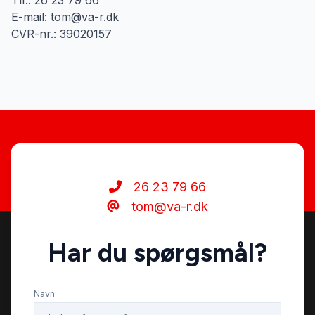
Tlf.: 26 23 79 66
E-mail: tom@va-r.dk
CVR-nr.: 39020157
26 23 79 66
tom@va-r.dk
Har du spørgsmål?
Navn