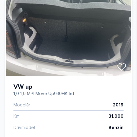
Dæktryksystem
El-ruder
Fjernbetjent centrallås
Fuldautomatisk klimaanlæg
VW up
Højdejusterbart førersæde
1,0 1,0 MPI Move Up! 60HK 5d
Modelår
2019
Isofix
Km
31.000
LED kørelys
Drivmiddel
Benzin