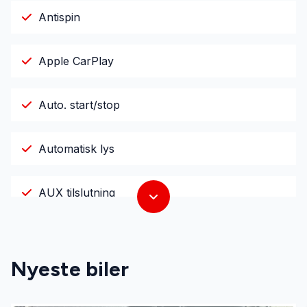
Antispin
Apple CarPlay
Auto. start/stop
Automatisk lys
AUX tilslutning
Bakkamera
Nyeste biler
DAB radio