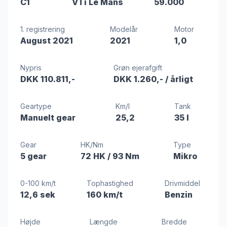
C1
VTi Le Mans
59.000
1. registrering
Modelår
Motor
August 2021
2021
1,0
Nypris
Grøn ejerafgift
DKK 110.811,-
DKK 1.260,-
/ årligt
Geartype
Km/l
Tank
Manuelt gear
25,2
35 l
Gear
HK/Nm
Type
5 gear
72 HK
/ 93 Nm
Mikro
0-100 km/t
Tophastighed
Drivmiddel
12,6 sek
160 km/t
Benzin
Højde
Længde
Bredde