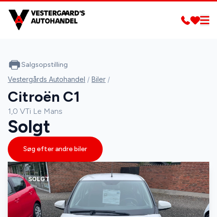
Salgsopstilling
Vestergårds Autohandel
/
Biler
/
Citroën C1
1,0 VTi Le Mans
Solgt
Søg efter andre biler
SOLGT