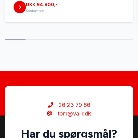
DKK 94.800,-
Splitbagsæder
Kontantpris
Sædevarme
USB tilslutning
26 23 79 66
tom@va-r.dk
Har du spørgsmål?