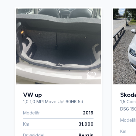
VW up
Skod
1,0 1,0 MPI Move Up! 60HK 5d
1,5 Com
DSG 150
Modelår
2019
Modelå
Km
31.000
Km
Drivmiddel
Benzin