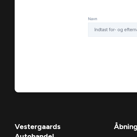
Navn
Vestergaards
Åbning
Autohandel