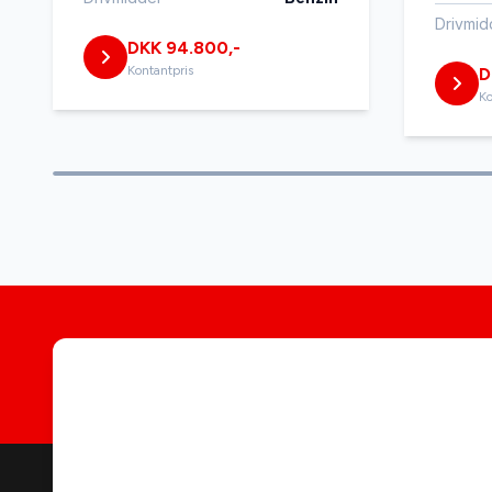
Drivmid
DKK 94.800,-
Kontantpris
D
Ko