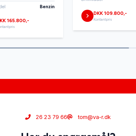
del
Benzin
DKK 109.800,-
Kontantpris
KK 165.800,-
ntantpris
26 23 79 66
tom@va-r.dk