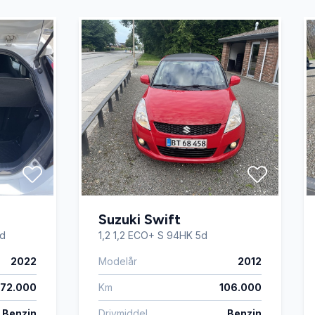
Suzuki Swift
5d
1,2 1,2 ECO+ S 94HK 5d
2022
Modelår
2012
72.000
Km
106.000
Benzin
Drivmiddel
Benzin