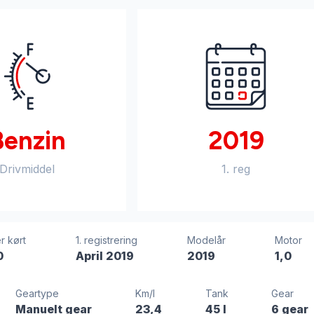
Benzin
2019
Drivmiddel
1. reg
r kørt
1. registrering
Modelår
Motor
0
April 2019
2019
1,0
Geartype
Km/l
Tank
Gear
Manuelt gear
23,4
45 l
6 gear