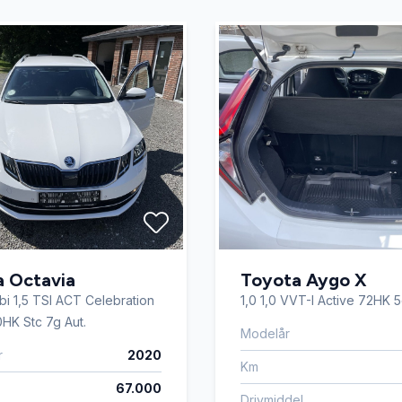
a Octavia
Toyota Aygo X
bi 1,5 TSI ACT Celebration
1,0 1,0 VVT-I Active 72HK 
HK Stc 7g Aut.
Modelår
r
2020
Km
67.000
Drivmiddel