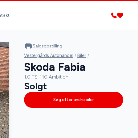
ntakt
Salgsopstilling
Vestergårds Autohandel
/
Biler
/
Skoda Fabia
1,0 TSi 110 Ambition
Solgt
Søg efter andre biler