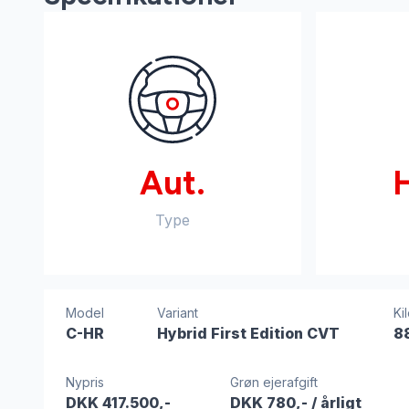
Aut.
Type
Model
Variant
Ki
C-HR
Hybrid First Edition CVT
8
Nypris
Grøn ejerafgift
DKK 417.500,-
DKK 780,-
/ årligt