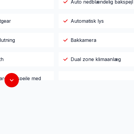
Auto nedblændelig bakspejl
tgear
Automatisk lys
lutning
Bakkamera
th
Dual zone klimaanlæg
are sidespejle med
El-ruder x4
 forlygter
Højdejusterbart førersæde
Læderrat