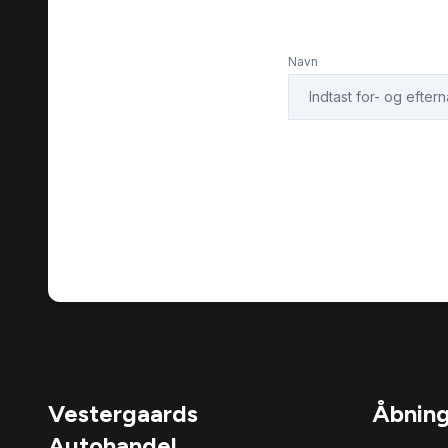
Navn
Vestergaards
Åbning
Autohandel