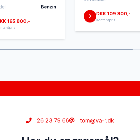
del
Benzin
DKK 109.800,-
Kontantpris
KK 165.800,-
ntantpris
26 23 79 66
tom@va-r.dk