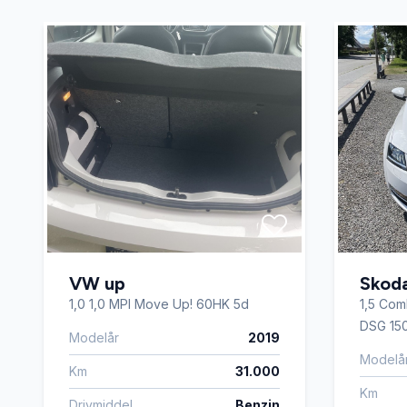
Lædersæder
Navigat
Parkeringssensor bagved
Parkeri
Servostyring
Skilteg
Startspærre
Sædeva
Tågelygter
USB tils
VW up
Skod
1,0 1,0 MPI Move Up! 60HK 5d
1,5 Com
Vejbaneassistent
DSG 150
Modelår
2019
Modelå
Km
31.000
Km
Drivmiddel
Benzin