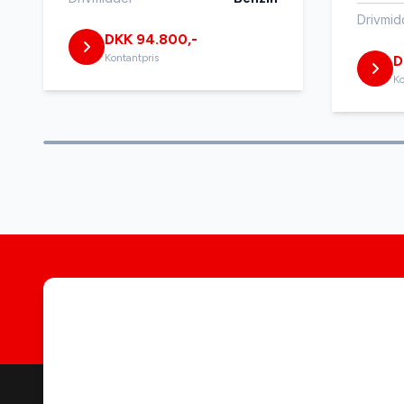
Drivmid
DKK 94.800,-
Kontantpris
D
Ko