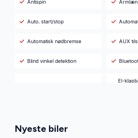
Antispin
Armlæn
Auto. start/stop
Automa
Automatisk nødbremse
AUX tils
Blind vinkel detektion
Bluetoo
El-klapb
Dæktryksystem
varme
Elektrisk parkeringsbremse
Fuld LED
Nyeste biler
Infocenter
Isofix