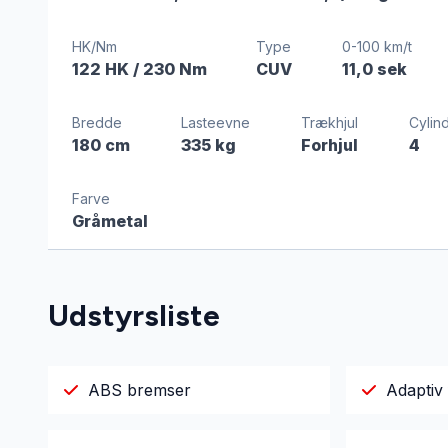
HK/Nm
Type
0-100 km/t
122 HK
/ 230 Nm
CUV
11,0 sek
Bredde
Lasteevne
Trækhjul
Cylin
180 cm
335 kg
Forhjul
4
Farve
Gråmetal
Udstyrsliste
ABS bremser
Adaptiv 