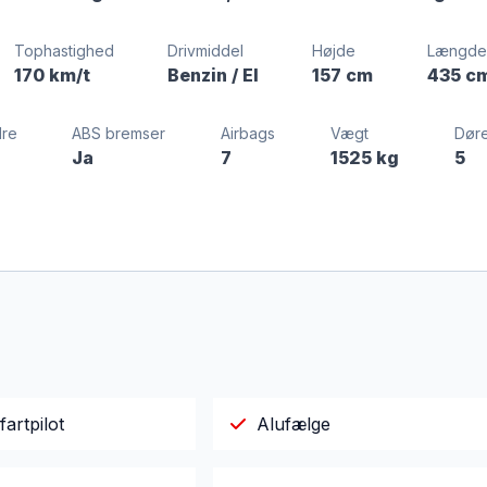
Tophastighed
Drivmiddel
Højde
Længde
170 km/t
Benzin / El
157 cm
435 c
dre
ABS bremser
Airbags
Vægt
Dør
Ja
7
1525 kg
5
fartpilot
Alufælge