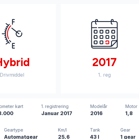
Hybrid
2017
Drivmiddel
1. reg
lometer kørt
1. registrering
Modelår
Motor
8.000
Januar 2017
2016
1,8
Geartype
Km/l
Tank
Gear
Automatgear
25,6
43 l
1 gear