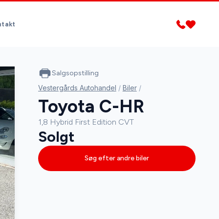
ntakt
Salgsopstilling
Vestergårds Autohandel
/
Biler
/
Toyota C-HR
1,8 Hybrid First Edition CVT
Solgt
Søg efter andre biler