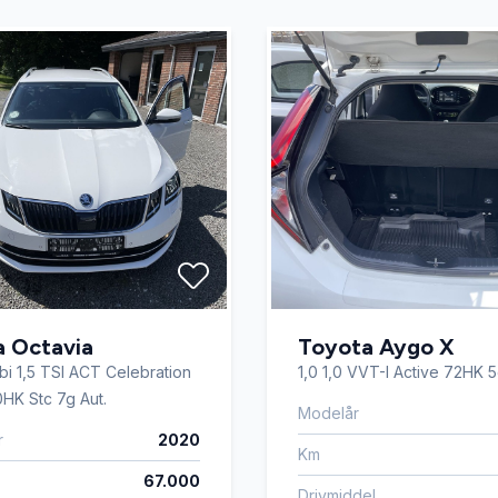
ion
Nøglefri betjening
ngssensor foran
Service OK
enkendelse
Splitbagsæder
rme
Tonede ruder
lutning
Varme i rattet
a Octavia
Toyota Aygo X
bi 1,5 TSI ACT Celebration
1,0 1,0 VVT-I Active 72HK 
HK Stc 7g Aut.
Modelår
r
2020
Km
67.000
Drivmiddel