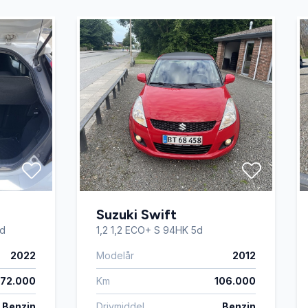
Suzuki Swift
5d
1,2 1,2 ECO+ S 94HK 5d
2022
Modelår
2012
72.000
Km
106.000
Benzin
Drivmiddel
Benzin