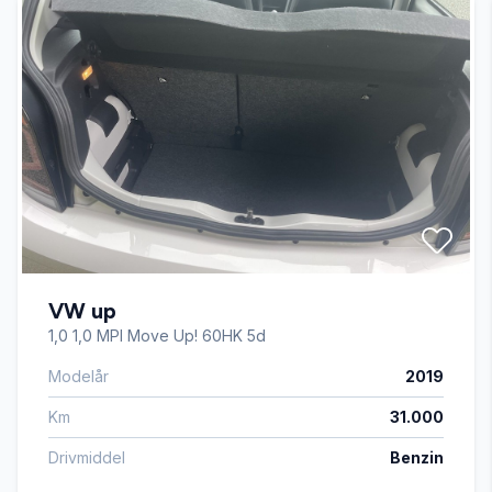
fjernbetjent centrallås
håndfri til mobil
keyless go
navigation
VW up
nøglefri adgang
1,0 1,0 MPI Move Up! 60HK 5d
Modelår
2019
parkeringssensor (bag)
Km
31.000
SD-kortlæser
Drivmiddel
Benzin