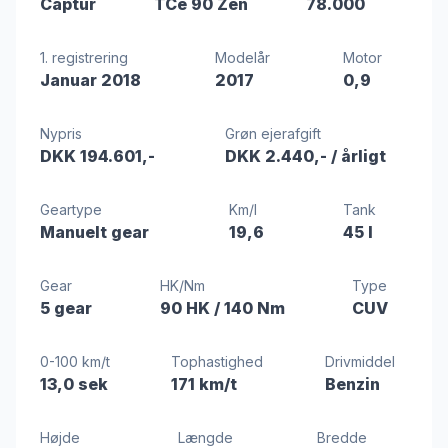
Captur
TCe 90 Zen
78.000
1. registrering
Modelår
Motor
Januar 2018
2017
0,9
Nypris
Grøn ejerafgift
DKK 194.601,-
DKK 2.440,-
/ årligt
Geartype
Km/l
Tank
Manuelt gear
19,6
45 l
Gear
HK/Nm
Type
5 gear
90 HK
/ 140 Nm
CUV
0-100 km/t
Tophastighed
Drivmiddel
13,0 sek
171 km/t
Benzin
Højde
Længde
Bredde