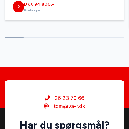
DKK 94.800,-
sædevarme
Kontantpris
tågelygter
USB-C tilslutning
26 23 79 66
tom@va-r.dk
Har du spørgsmål?