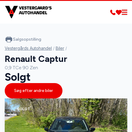
Salgsopstilling
Vestergårds Autohandel
/
Biler
/
Renault Captur
0,9 TCe 90 Zen
Solgt
Søg efter andre biler
SOLGT