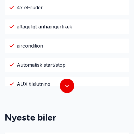
4x el-ruder
aftageligt anhængertræk
aircondition
Automatisk start/stop
AUX tilslutning
el-klapbare sidespejle med varme
Nyeste biler
fartpilot